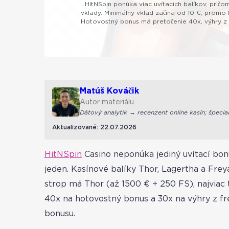
HitNSpin ponúka viac uvítacích balíkov, pričo
vklady. Minimálny vklad začína od 10 €, promo 
Hotovostný bonus má pretočenie 40x, výhry z F
Matúš Kováčik
Autor materiálu
Dátový analytik → recenzent online kasín; špecia
Aktualizované: 22.07.2026
HitNSpin
Casino neponúka jediný uvítací bonus
jeden. Kasínové balíky Thor, Lagertha a Frey
strop má Thor (až 1500 € + 250 FS), najviac
40x na hotovostný bonus a 30x na výhry z fr
bonusu.