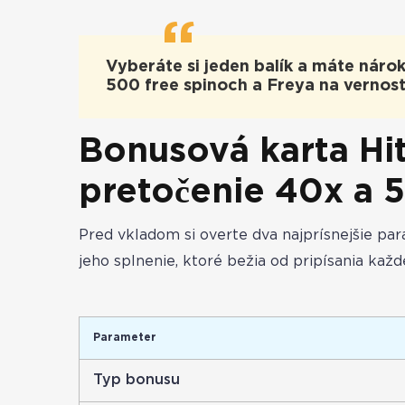
Vyberáte si jeden balík a máte nárok
500 free spinoch a Freya na vernos
Bonusová karta HitN
pretočenie 40x a 
Pred vkladom si overte dva najprísnejšie pa
jeho splnenie, ktoré bežia od pripísania ka
Parameter
Typ bonusu