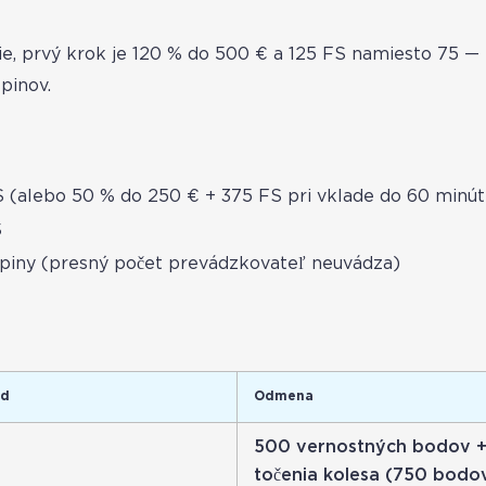
cie, prvý krok je 120 % do 500 € a 125 FS namiesto 75 —
pinov.
FS (alebo 50 % do 250 € + 375 FS pri vklade do 60 minút
S
 spiny (presný počet prevádzkovateľ neuvádza)
ad
Odmena
500 vernostných bodov +
točenia kolesa (750 bodov