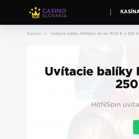
KASÍN
Domov
»
Uvítacie balíky HitNSpin až do 1500 € a 250 f
Uvítacie balíky
250
HitNSpin uvíta