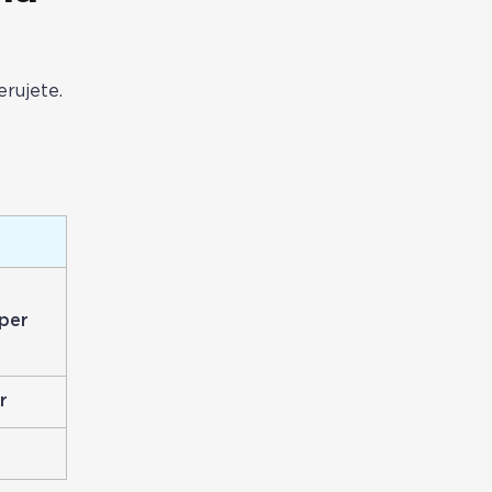
erujete.
per
r