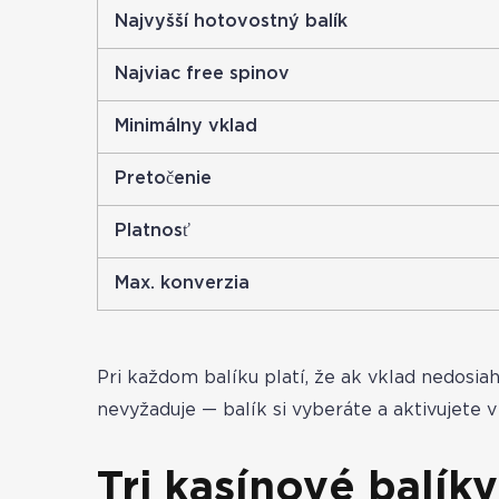
Najvyšší hotovostný balík
Najviac free spinov
Minimálny vklad
Pretočenie
Platnosť
Max. konverzia
Pri každom balíku platí, že ak vklad nedosi
nevyžaduje — balík si vyberáte a aktivujete 
Tri kasínové balík