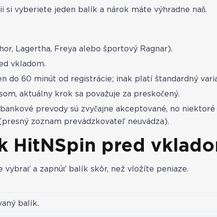
ii si vyberiete jeden balík a nárok máte výhradne naň.
hor, Lagertha, Freya alebo športový Ragnar).
red vkladom.
n do 60 minút od registrácie; inak platí štandardný vari
som, aktuálny krok sa považuje za preskočený.
a bankové prevody sú zvyčajne akceptované, no niektoré
(presný zoznam prevádzkovateľ neuvádza).
ík HitNSpin pred vklad
vybrať a zapnúť balík skôr, než vložíte peniaze.
vaný balík.