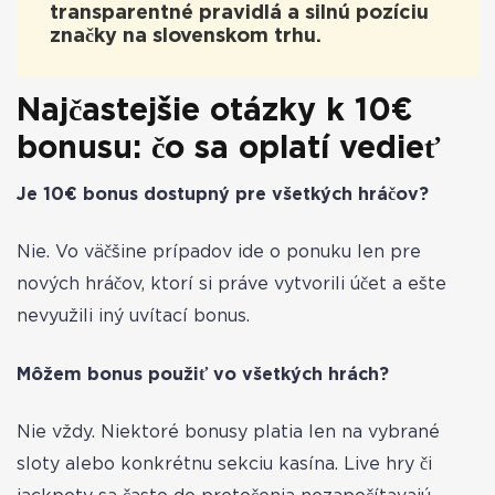
transparentné pravidlá a silnú pozíciu
značky na slovenskom trhu.
Najčastejšie otázky k 10€
bonusu: čo sa oplatí vedieť
Je 10€ bonus dostupný pre všetkých hráčov?
Nie. Vo väčšine prípadov ide o ponuku len pre
nových hráčov, ktorí si práve vytvorili účet a ešte
nevyužili iný uvítací bonus.
Môžem bonus použiť vo všetkých hrách?
Nie vždy. Niektoré bonusy platia len na vybrané
sloty alebo konkrétnu sekciu kasína. Live hry či