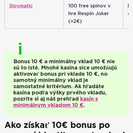
Slovmatic
100 free spinov v
Re
hre Respin Joker
ov
(≈2€)
Bonus 10 € a minimálny vklad 10 € nie
sú to isté. Mnohé kasína síce umožňujú
aktivovať bonus pri vklade 10 €, no
samotný minimálny vklad je
samostatné kritérium. Ak hľadáte
kasína podľa výšky prvého vkladu,
pozrite si aj náš prehľad
kasín s
minimálnym vkladom 10 €
.
Ako získať 10€ bonus po