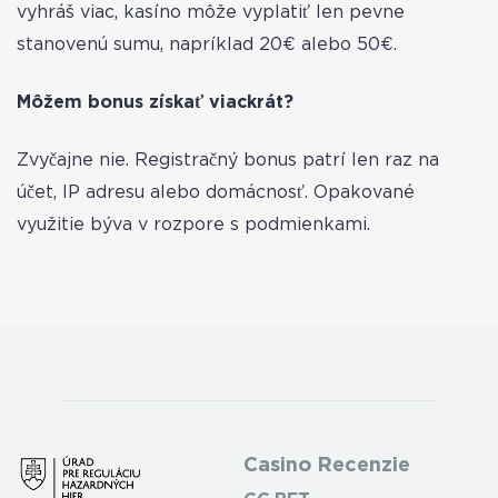
vyhráš viac, kasíno môže vyplatiť len pevne
stanovenú sumu, napríklad 20€ alebo 50€.
Môžem bonus získať viackrát?
Zvyčajne nie. Registračný bonus patrí len raz na
účet, IP adresu alebo domácnosť. Opakované
využitie býva v rozpore s podmienkami.
Casino Recenzie