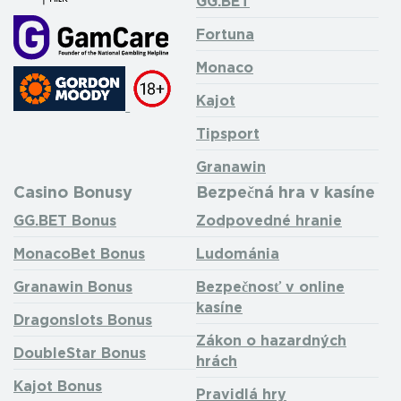
GG.BET
Fortuna
Monaco
Kajot
Tipsport
Granawin
Casino Bonusy
Bezpečná hra v kasíne
GG.BET Bonus
Zodpovedné hranie
MonacoBet Bonus
Ludománia
Granawin Bonus
Bezpečnosť v online
kasíne
Dragonslots Bonus
Zákon o hazardných
DoubleStar Bonus
hrách
Kajot Bonus
Pravidlá hry