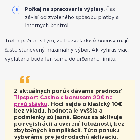
Počkaj na spracovanie výplaty.
Čas
závisí od zvoleného spôsobu platby a
interných kontrol.
Treba počítať s tým, že bezvkladové bonusy majú
často stanovený maximálny výber. Ak vyhráš viac,
vyplatená bude len suma do určeného limitu.
Z aktuálnych ponúk dávame prednosť
Tipsport Casino s bonusom 20€ na
prvú stávku
. Hoci nejde o klasický 10€
bez vkladu, hodnota je vyššia a
podmienky sú jasné. Bonus sa aktivuje
po registrácii a overení totožnosti, bez
zbytočných komplikácií. Túto ponuku
vyberáme pre jednoduchú aktiváciu,