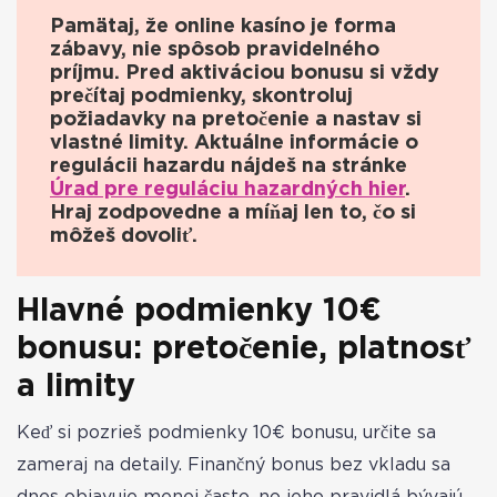
Pamätaj, že online kasíno je forma
zábavy, nie spôsob pravidelného
príjmu. Pred aktiváciou bonusu si vždy
prečítaj podmienky, skontroluj
požiadavky na pretočenie a nastav si
vlastné limity. Aktuálne informácie o
regulácii hazardu nájdeš na stránke
Úrad pre reguláciu hazardných hier
.
Hraj zodpovedne a míňaj len to, čo si
môžeš dovoliť.
Hlavné podmienky 10€
bonusu: pretočenie, platnosť
a limity
Keď si pozrieš podmienky 10€ bonusu, určite sa
zameraj na detaily. Finančný bonus bez vkladu sa