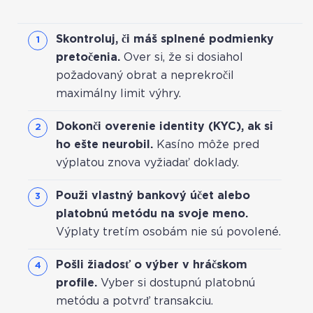
Skontroluj, či máš splnené podmienky
pretočenia.
Over si, že si dosiahol
požadovaný obrat a neprekročil
maximálny limit výhry.
Dokonči overenie identity (KYC), ak si
ho ešte neurobil.
Kasíno môže pred
výplatou znova vyžiadať doklady.
Použi vlastný bankový účet alebo
platobnú metódu na svoje meno.
Výplaty tretím osobám nie sú povolené.
Pošli žiadosť o výber v hráčskom
profile.
Vyber si dostupnú platobnú
metódu a potvrď transakciu.