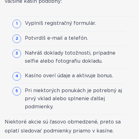
väčšine kasín podobný:
Vyplníš registračný formulár.
Potvrdíš e-mail a telefón.
Nahráš doklady totožnosti, prípadne
selfie alebo fotografiu dokladu.
Kasíno overí údaje a aktivuje bonus.
Pri niektorých ponukách je potrebný aj
prvý vklad alebo splnenie ďalšej
podmienky.
Niektoré akcie sú časovo obmedzené, preto sa
oplatí sledovať podmienky priamo v kasíne.