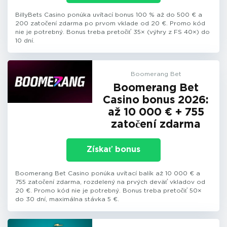
BillyBets Casino ponúka uvítací bonus 100 % až do 500 € a
200 zatočení zdarma po prvom vklade od 20 €. Promo kód
nie je potrebný. Bonus treba pretočiť 35× (výhry z FS 40×) do
10 dní.
Boomerang Bet
Boomerang Bet
Casino bonus 2026:
až 10 000 € + 755
zatočení zdarma
Získať bonus
Boomerang Bet Casino ponúka uvítací balík až 10 000 € a
755 zatočení zdarma, rozdelený na prvých deväť vkladov od
20 €. Promo kód nie je potrebný. Bonus treba pretočiť 50×
do 30 dní, maximálna stávka 5 €.