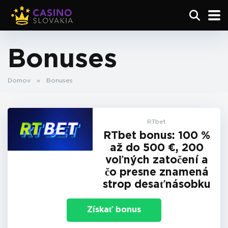
Bonuses
Domov
»
Bonuses
RTbet
RTbet bonus: 100 %
až do 500 €, 200
voľných zatočení a
čo presne znamená
strop desaťnásobku
Získať bonus