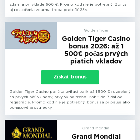
zdarma pri vklade 600 €. Promo kód nie je potrebný. Bonus
aj roztočenia zdarma treba pretočiť 35×.
Golden Tiger
Golden Tiger Casino
bonus 2026: až 1
500€ počas prvých
piatich vkladov
Získať bonus
Golden Tiger Casino ponúka uvítací balík až 1 500 € rozdelený
na prvých päť vkladov, prvý vklad treba urobiť do 7 dní od
registrácie. Promo kód nie je potrebný, bonus sa pripisuje ako
bonusové prostriedky.
Grand Mondial
Grand Mondial