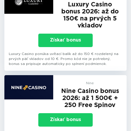
Luxury Casino
bonus 2026: až do
150€ na prvých 5
vkladov
Získať bonus
Luxury Casino ponúka uvítací balík až do 150 € rozdelený na
prvých päť vkladov od 10 €. Promo kód nie je potrebný,
bonus sa pripisuje automaticky po splnení podmienok.
Nine
Nine Casino bonus
2026: až 1 500€ +
250 Free Spinov
Získať bonus