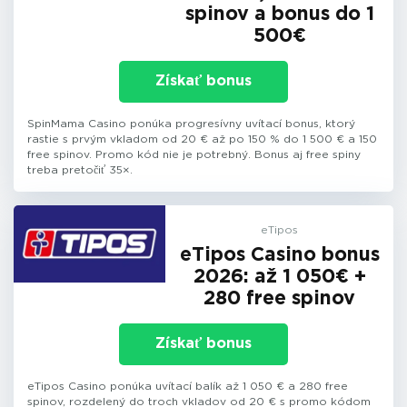
spinov a bonus do 1
500€
Získať bonus
SpinMama Casino ponúka progresívny uvítací bonus, ktorý
rastie s prvým vkladom od 20 € až po 150 % do 1 500 € a 150
free spinov. Promo kód nie je potrebný. Bonus aj free spiny
treba pretočiť 35×.
eTipos
eTipos Casino bonus
2026: až 1 050€ +
280 free spinov
Získať bonus
eTipos Casino ponúka uvítací balík až 1 050 € a 280 free
spinov, rozdelený do troch vkladov od 20 € s promo kódom