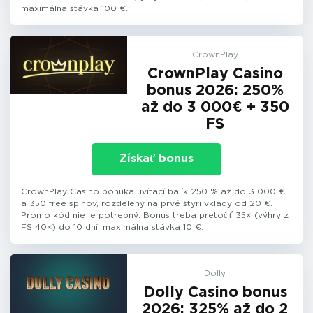
maximálna stávka 100 €.
CrownPlay
CrownPlay Casino
bonus 2026: 250%
až do 3 000€ + 350
FS
Získať bonus
CrownPlay Casino ponúka uvítací balík 250 % až do 3 000 €
a 350 free spinov, rozdelený na prvé štyri vklady od 20 €.
Promo kód nie je potrebný. Bonus treba pretočiť 35× (výhry z
FS 40×) do 10 dní, maximálna stávka 10 €.
Dolly
Dolly Casino bonus
2026: 325% až do 2