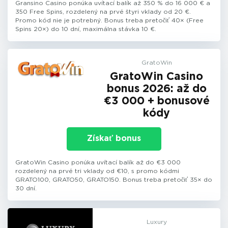
Gransino Casino ponúka uvítací balík až 350 % do 16 000 € a
350 Free Spins, rozdelený na prvé štyri vklady od 20 €.
Promo kód nie je potrebný. Bonus treba pretočiť 40× (Free
Spins 20×) do 10 dní, maximálna stávka 10 €.
GratoWin
GratoWin Casino
bonus 2026: až do
€3 000 + bonusové
kódy
Získať bonus
GratoWin Casino ponúka uvítací balík až do €3 000
rozdelený na prvé tri vklady od €10, s promo kódmi
GRATO100, GRATO50, GRATO150. Bonus treba pretočiť 35× do
30 dní.
Luxury