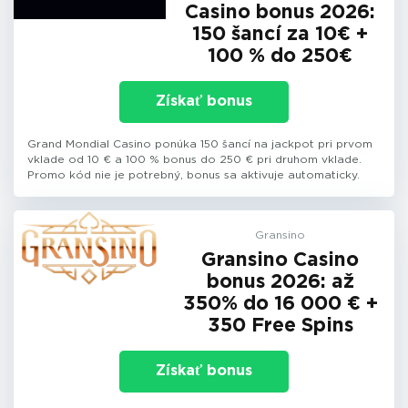
Casino bonus 2026:
150 šancí za 10€ +
100 % do 250€
Získať bonus
Grand Mondial Casino ponúka 150 šancí na jackpot pri prvom
vklade od 10 € a 100 % bonus do 250 € pri druhom vklade.
Promo kód nie je potrebný, bonus sa aktivuje automaticky.
Gransino
Gransino Casino
bonus 2026: až
350% do 16 000 € +
350 Free Spins
Získať bonus