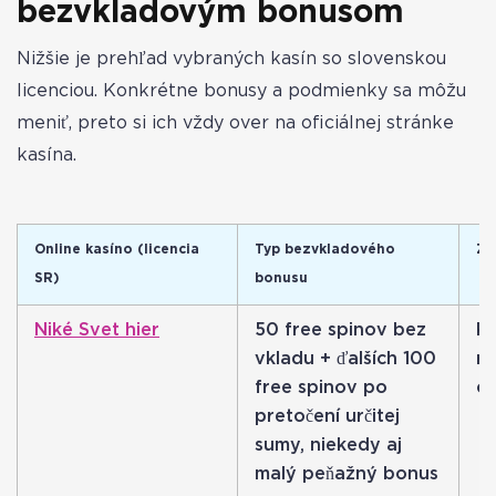
bezvkladovým bonusom
Nižšie je prehľad vybraných kasín so slovenskou
licenciou. Konkrétne bonusy a podmienky sa môžu
meniť, preto si ich vždy over na oficiálnej stránke
kasína.
Online kasíno (licencia
Typ bezvkladového
Zá
SR)
bonusu
Niké Svet hier
50 free spinov bez
K
vkladu + ďalších 100
re
free spinov po
ov
pretočení určitej
sumy, niekedy aj
malý peňažný bonus