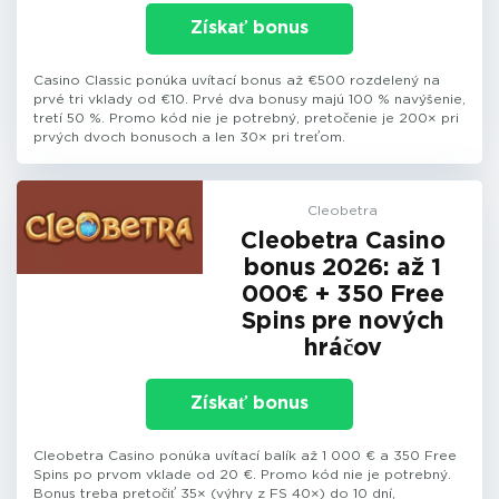
Získať bonus
Casino Classic ponúka uvítací bonus až €500 rozdelený na
prvé tri vklady od €10. Prvé dva bonusy majú 100 % navýšenie,
tretí 50 %. Promo kód nie je potrebný, pretočenie je 200× pri
prvých dvoch bonusoch a len 30× pri treťom.
Cleobetra
Cleobetra Casino
bonus 2026: až 1
000€ + 350 Free
Spins pre nových
hráčov
Získať bonus
Cleobetra Casino ponúka uvítací balík až 1 000 € a 350 Free
Spins po prvom vklade od 20 €. Promo kód nie je potrebný.
Bonus treba pretočiť 35× (výhry z FS 40×) do 10 dní,