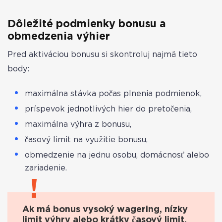
Dôležité podmienky bonusu a
obmedzenia výhier
Pred aktiváciou bonusu si skontroluj najmä tieto
body:
maximálna stávka počas plnenia podmienok,
príspevok jednotlivých hier do pretočenia,
maximálna výhra z bonusu,
časový limit na využitie bonusu,
obmedzenie na jednu osobu, domácnosť alebo
zariadenie.
Ak má bonus vysoký wagering, nízky
limit výhry alebo krátky časový limit,