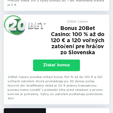
Pretočiť treba 35× z výšky bonusu do 7 dní, maximálna stávka
je 5 €.
20Bet Casino
Bonus 20Bet
Casino: 100 % až do
120 € a 120 voľných
zatočení pre hráčov
zo Slovenska
Získať bonus
20Bet Casino ponúka uvítací bonus 100 % až do 120 € a 120
voľných zatočení, ktoré prichádzajú po 30 denne počas
štyroch dní. Kvalifikačný vklad je 20 € jednou transakciou,
ponuku treba označiť v pokladni ešte pred vkladom a promo
kód nie je potrebný. Výhry zo zatočení podliehajú pretočeniu
40×.