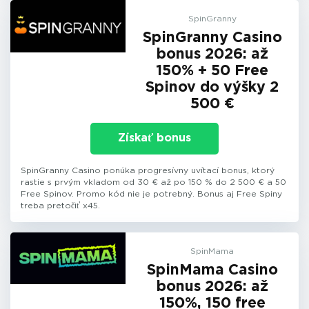
SpinGranny
SpinGranny Casino
bonus 2026: až
150% + 50 Free
Spinov do výšky 2
500 €
Získať bonus
SpinGranny Casino ponúka progresívny uvítací bonus, ktorý
rastie s prvým vkladom od 30 € až po 150 % do 2 500 € a 50
Free Spinov. Promo kód nie je potrebný. Bonus aj Free Spiny
treba pretočiť x45.
SpinMama
SpinMama Casino
bonus 2026: až
150%, 150 free