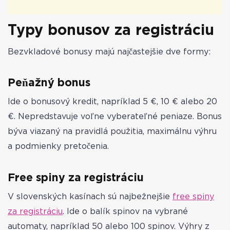
Typy bonusov za registráciu
Bezvkladové bonusy majú najčastejšie dve formy:
Peňažný bonus
Ide o bonusový kredit, napríklad 5 €, 10 € alebo 20
€. Nepredstavuje voľne vyberateľné peniaze. Bonus
býva viazaný na pravidlá použitia, maximálnu výhru
a podmienky pretočenia.
Free spiny za registráciu
V slovenských kasínach sú najbežnejšie
free spiny
za registráciu
. Ide o balík spinov na vybrané
automaty, napríklad 50 alebo 100 spinov. Výhry z