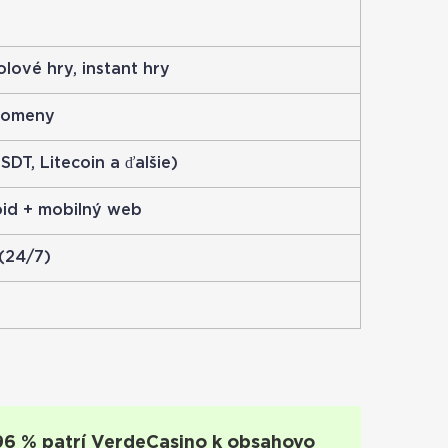
olové hry, instant hry
ptomeny
SDT, Litecoin a ďalšie)
oid + mobilný web
 (24/7)
96 % patrí VerdeCasino k obsahovo