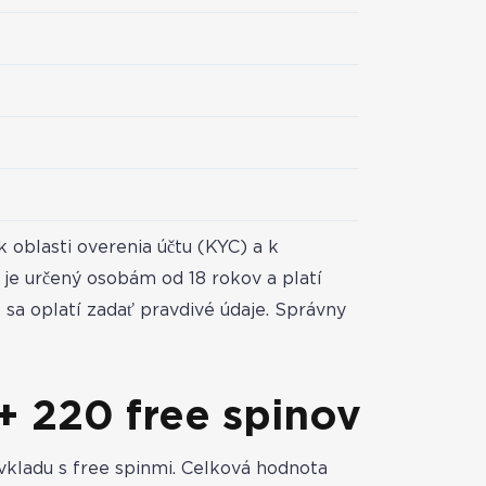
 oblasti overenia účtu (KYC) a k
t je určený osobám od 18 rokov a platí
 sa oplatí zadať pravdivé údaje. Správny
 + 220 free spinov
vkladu s free spinmi. Celková hodnota