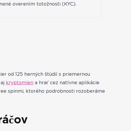
ené overením totožnosti (KYC).
er od 125 herných štúdií s priemernou
 aj
kryptomien
a hrať cez natívne aplikácie
 free spinmi, ktorého podrobnosti rozoberáme
ráčov