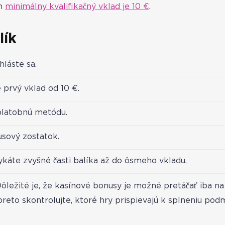
om
minimálny kvalifikačný vklad je 10 €
.
lík
hláste sa.
 prvý vklad od 10 €.
 platobnú metódu.
usový zostatok.
káte zvyšné časti balíka až do ôsmeho vkladu.
ôležité je, že kasínové bonusy je možné pretáčať iba na 
reto skontrolujte, ktoré hry prispievajú k splneniu pod