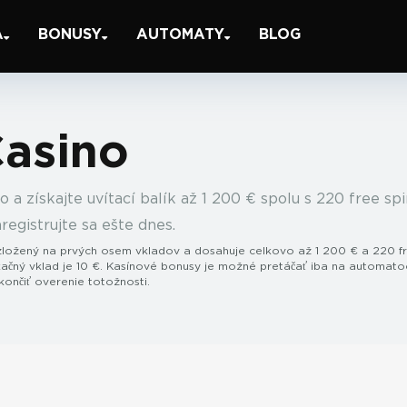
A
BONUSY
AUTOMATY
BLOG
Casino
o a získajte uvítací balík až 1 200 € spolu s 220 free sp
egistrujte sa ešte dnes.
ozložený na prvých osem vkladov a dosahuje celkovo až 1 200 € a 220 f
ikačný vklad je 10 €. Kasínové bonusy je možné pretáčať iba na automato
ončiť overenie totožnosti.