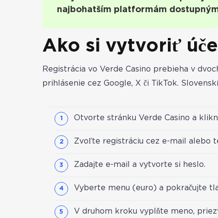
najbohatším platformám dostupným
Ako si vytvoriť úč
Registrácia vo Verde Casino prebieha v dvoch
prihlásenie cez Google, X či TikTok. Slovenskí 
Otvorte stránku Verde Casino a kliknit
Zvoľte registráciu cez e-mail alebo t
Zadajte e-mail a vytvorte si heslo.
Vyberte menu (euro) a pokračujte tl
V druhom kroku vyplňte meno, priez