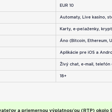
EUR 10
Automaty, Live kasíno, st
Karty, e-peňaženky, kry
Áno (Bitcoin, Ethereum, U
Aplikácie pre iOS a Andr
Živý chat, e-mail, telefón
18+
vateľov a priemernou výplatnosťou (RTP) okolo 