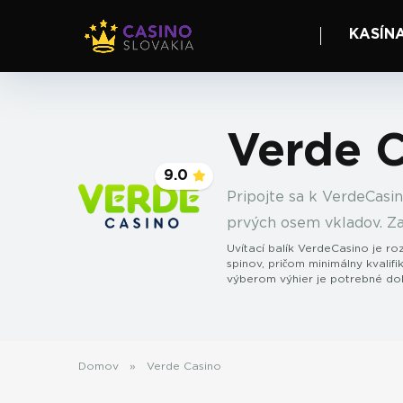
KASÍN
Verde 
9.0
Pripojte sa k VerdeCasin
prvých osem vkladov. Zar
Uvítací balík VerdeCasino je r
spinov, pričom minimálny kvalif
výberom výhier je potrebné dok
Domov
»
Verde Casino