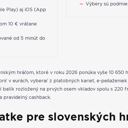
Výbery sú podmien
le Play) aj iOS (App
om 10 € vrátane
ované od 5 minút do
nským hráčom, ktoré v roku 2026 ponúka vyše 10 650 hi
riť v eurách, vyberať z platobných kariet, e-peňaženiek
ací balík rozložený na prvých osem vkladov spolu s 220
 a pravidelný cashback.
ratke pre slovenských h