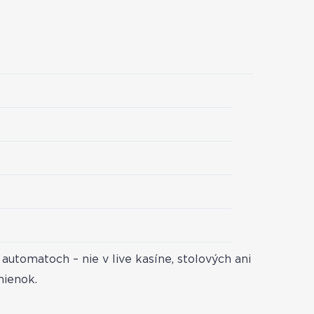
automatoch – nie v live kasíne, stolových ani
mienok.