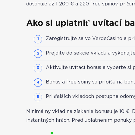
dosahuje až 1 200 € a 220 free spinov, prič
Ako si uplatniť uvítací ba
Zaregistrujte sa vo VerdeCasino a pri
Prejdite do sekcie vkladu a vykonajte
Aktivujte uvítací bonus a vyberte si
Bonus a free spiny sa pripíšu na bon
Pri ďalších vkladoch postupne odomy
Minimálny vklad na získanie bonusu je 10 €. D
instantných hrách. Pred uplatnením ponuky p