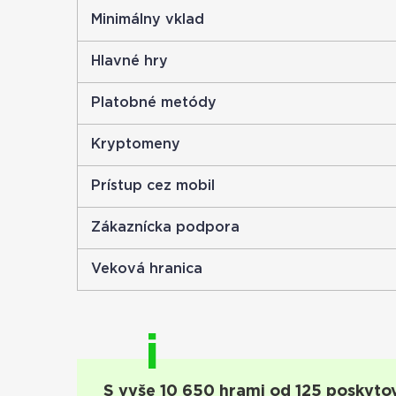
Minimálny vklad
Hlavné hry
Platobné metódy
Kryptomeny
Prístup cez mobil
Zákaznícka podpora
Veková hranica
S vyše 10 650 hrami od 125 poskyto