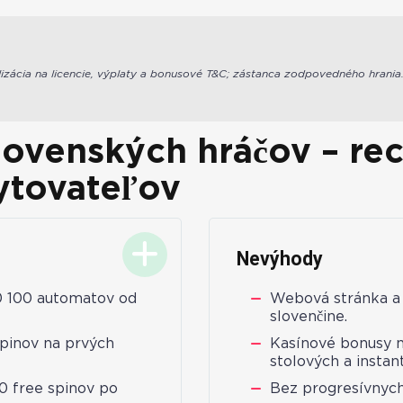
lizácia na licencie, výplaty a bonusové T&C; zástanca zodpovedného hrania
lovenských hráčov – re
ytovateľov
Nevýhody
10 100 automatov od
Webová stránka a 
slovenčine.
spinov na prvých
Kasínové bonusy ni
stolových a instan
0 free spinov po
Bez progresívnych