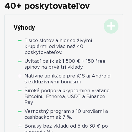
40+ poskytovateľov
Výhody
Tisíce slotov a hier so živými
krupiérmi od viac než 40
poskytovateľov.
Uvítací balík až 1 500 € + 150 free
spinov na prvé tri vklady.
Natívne aplikácie pre iOS aj Android
s exkluzívnymi bonusmi.
Široká podpora kryptomien vrátane
Bitcoinu, Etherea, USDT a Binance
Pay.
Vernostný program s 10 úrovňami a
cashbackom až 7 %.
Bonusy bez vkladu od 5 do 30 € po