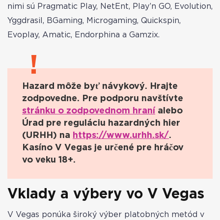
nimi sú Pragmatic Play, NetEnt, Play’n GO, Evolution,
Yggdrasil, BGaming, Microgaming, Quickspin,
Evoplay, Amatic, Endorphina a Gamzix.
Hazard môže byť návykový. Hrajte
zodpovedne. Pre podporu navštívte
stránku o zodpovednom hraní
alebo
Úrad pre reguláciu hazardných hier
(URHH) na
https://www.urhh.sk/
.
Kasíno V Vegas je určené pre hráčov
vo veku 18+.
Vklady a výbery vo V Vegas
V Vegas ponúka široký výber platobných metód v