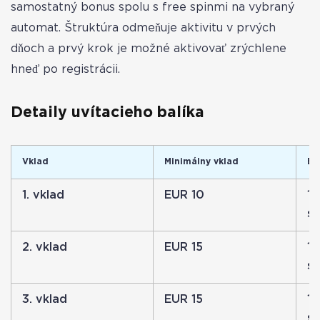
samostatný bonus spolu s free spinmi na vybraný
automat. Štruktúra odmeňuje aktivitu v prvých
dňoch a prvý krok je možné aktivovať zrýchlene
hneď po registrácii.
Detaily uvítacieho balíka
Vklad
Minimálny vklad
Bo
1. vklad
EUR 10
12
sp
2. vklad
EUR 15
15
sp
3. vklad
EUR 15
12
sp