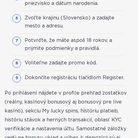
priezvisko a dátum narodenia.
Zvoľte krajinu (Slovensko) a zadajte
mesto a adresu.
Potvrďte, že máte aspoň 18 rokov, a
prijmite podmienky a pravidlá.
Voliteľne zadajte promo kód.
Dokončite registráciu tlačidlom Register.
Po prihlásení nájdete v profile prehľad zostatkov
(reálny, kasínový bonusový aj bonusový pre live
kasíno), sekciu My lucky spins, históriu platieb,
históriu stávok a herných transakcií, oblasť KYC
verifikácie a nastavenia účtu. Samostatné záložky
vedú na bonusy, vklad a výber, k dispozícii sú aj