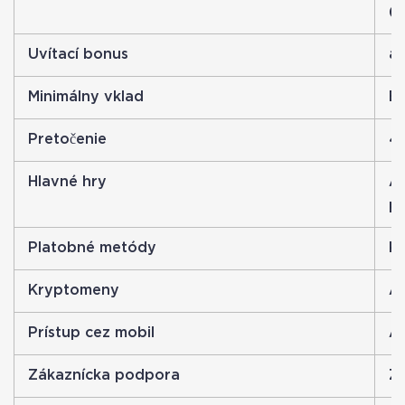
(
Uvítací bonus
až
Minimálny vklad
E
Pretočenie
40
Hlavné hry
Au
p
Platobné metódy
Ka
Kryptomeny
Án
Prístup cez mobil
Ap
Zákaznícka podpora
Ži