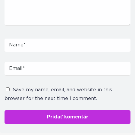
Save my name, email, and website in this
browser for the next time I comment.