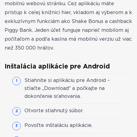
mobilnú webovú stránku. Cez aplikáciu máte
prístup k celej knižnici hier, vkladom aj výberom a k
exkluzívnym funkciám ako Shake Bonus a cashback
Piggy Bank. Jeden účet funguje naprieč mobilom aj
počítačom a podľa kasína má mobilnú verziu už viac
než 350 000 hráčov.
Inštalácia aplikácie pre Android
Stiahnite si aplikáciu pre Android –
stlačte „Download“ a počkajte na
dokončenie sťahovania.
Otvorte stiahnutý súbor.
Povoľte inštaláciu aplikácie.