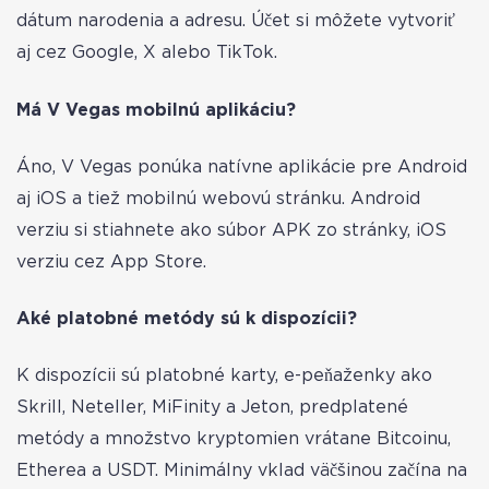
dátum narodenia a adresu. Účet si môžete vytvoriť
aj cez Google, X alebo TikTok.
Má V Vegas mobilnú aplikáciu?
Áno, V Vegas ponúka natívne aplikácie pre Android
aj iOS a tiež mobilnú webovú stránku. Android
verziu si stiahnete ako súbor APK zo stránky, iOS
verziu cez App Store.
Aké platobné metódy sú k dispozícii?
K dispozícii sú platobné karty, e-peňaženky ako
Skrill, Neteller, MiFinity a Jeton, predplatené
metódy a množstvo kryptomien vrátane Bitcoinu,
Etherea a USDT. Minimálny vklad väčšinou začína na