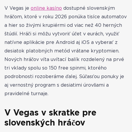
V Vegas je
online kasíno
dostupné slovenským
hráčom, ktoré v roku 2026 ponúka tisíce automatov
a hier so živými krupiérmi od viac než 40 herných
štúdií. Hráči si môžu vytvoriť účet v eurách, využiť
natívne aplikácie pre Android aj iOS a vyberať z
desiatok platobných metód vrátane kryptomien.
Nových hráčov víta uvítací balík rozdelený na prvé
tri vklady spolu so 150 free spinmi, ktorého
podrobnosti rozoberáme ďalej. Súčasťou ponuky je
aj vernostný program s desiatimi úrovňami a
pravidelné turnaje.
V Vegas v skratke pre
slovenských hráčov