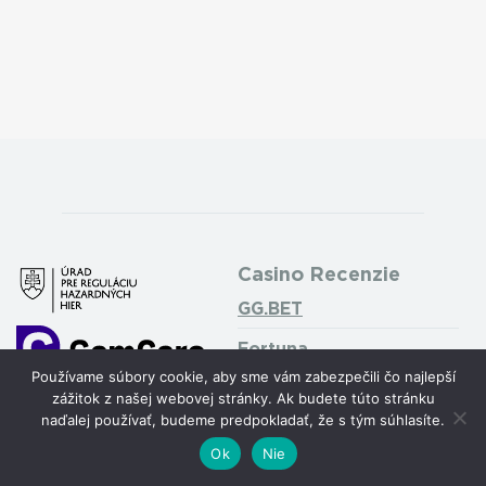
Casino Recenzie
GG.BET
Fortuna
Používame súbory cookie, aby sme vám zabezpečili čo najlepší
Monaco
zážitok z našej webovej stránky. Ak budete túto stránku
naďalej používať, budeme predpokladať, že s tým súhlasíte.
Kajot
Ok
Nie
Tipsport