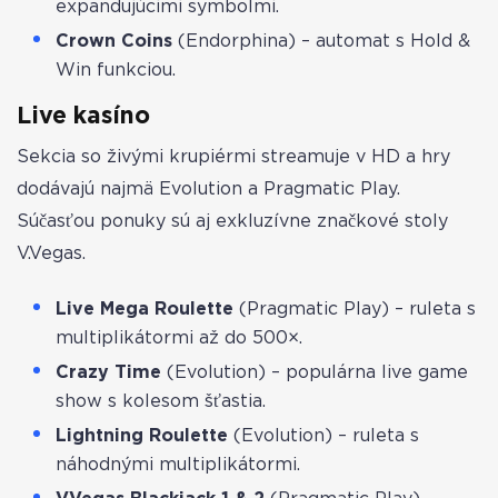
expandujúcimi symbolmi.
Crown Coins
(Endorphina) – automat s Hold &
Win funkciou.
Live kasíno
Sekcia so živými krupiérmi streamuje v HD a hry
dodávajú najmä Evolution a Pragmatic Play.
Súčasťou ponuky sú aj exkluzívne značkové stoly
V.Vegas.
Live Mega Roulette
(Pragmatic Play) – ruleta s
multiplikátormi až do 500×.
Crazy Time
(Evolution) – populárna live game
show s kolesom šťastia.
Lightning Roulette
(Evolution) – ruleta s
náhodnými multiplikátormi.