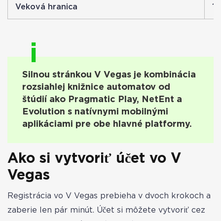
Veková hranica
18
Silnou stránkou V Vegas je kombinácia
rozsiahlej knižnice automatov od
štúdií ako Pragmatic Play, NetEnt a
Evolution s natívnymi mobilnými
aplikáciami pre obe hlavné platformy.
Ako si vytvoriť účet vo V
Vegas
Registrácia vo V Vegas prebieha v dvoch krokoch a
zaberie len pár minút. Účet si môžete vytvoriť cez