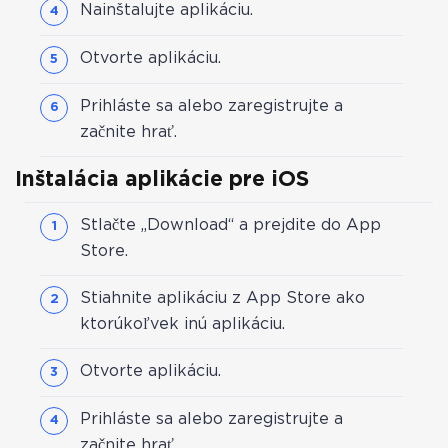
Nainštalujte aplikáciu.
Otvorte aplikáciu.
Prihláste sa alebo zaregistrujte a
začnite hrať.
Inštalácia aplikácie pre iOS
Stlačte „Download“ a prejdite do App
Store.
Stiahnite aplikáciu z App Store ako
ktorúkoľvek inú aplikáciu.
Otvorte aplikáciu.
Prihláste sa alebo zaregistrujte a
začnite hrať.