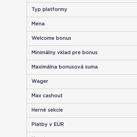
Typ platformy
Mena
Welcome bonus
Minimálny vklad pre bonus
Maximálna bonusová suma
Wager
Max cashout
Herné sekcie
Platby v EUR