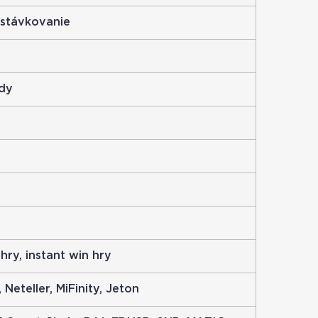
 stávkovanie
ady
 hry, instant win hry
 Neteller, MiFinity, Jeton