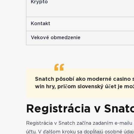
Krypto
Kontakt
Vekové obmedzenie
Snatch pôsobí ako moderné casino s 
win hry, pričom slovenský účet je mo
Registrácia v Snatc
Registrácia v Snatch začína zadaním e-mailu 
účtu. V ďalšom kroku sa dopĺňajú osobné úda