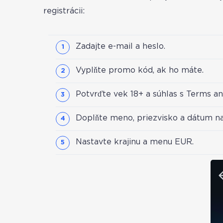
registrácii:
Zadajte e-mail a heslo.
Vyplňte promo kód, ak ho máte.
Potvrďte vek 18+ a súhlas s Terms an
Doplňte meno, priezvisko a dátum na
Nastavte krajinu a menu EUR.