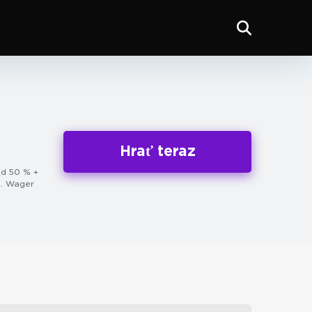
Hrať teraz
ad 50 % +
€. Wager