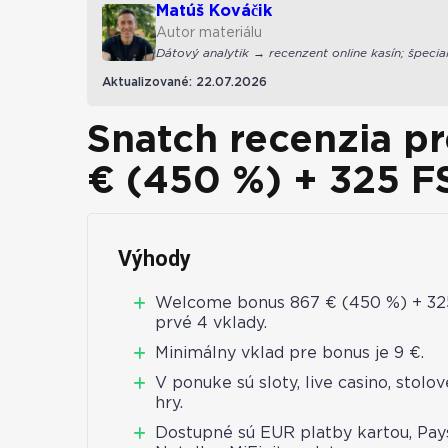
Matúš Kováčik
Autor materiálu
Dátový analytik → recenzent online kasín; špecia
Aktualizované: 22.07.2026
Snatch recenzia p
€ (450 %) + 325 F
Výhody
Welcome bonus 867 € (450 %) + 325
prvé 4 vklady.
Minimálny vklad pre bonus je 9 €.
V ponuke sú sloty, live casino, stolov
hry.
Dostupné sú EUR platby kartou, Paysa