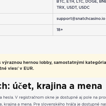
BTC, ETH, LTC, DOGE, BNB
TRX, USDT, USDC
support@snatchcasino.io
18+
výraznou hernou lobby, samostatnými kategóriami 
žné viesť v EUR.
h: účet, krajina a mena
a hesla. V registračnom okne je dostupné aj pole na pro
je, krajina a mena. Pre slovenského hráča je dostupné n