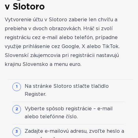
v Slotoro
Vytvorenie účtu v Slotoro zaberie len chvíľu a
prebieha v dvoch obrazovkách. Hráč si zvolí
registráciu cez e-mail alebo telefón, prípadne
využije prihlásenie cez Google, X alebo TikTok.
Slovenskí záujemcovia pri registrácii nastavujú
krajinu Slovensko a menu euro.
Na stránke Slotoro stlačte tlačidlo
Register.
Vyberte spôsob registrácie – e-mail
alebo telefónne číslo.
Zadajte e-mailovú adresu, zvoľte heslo a