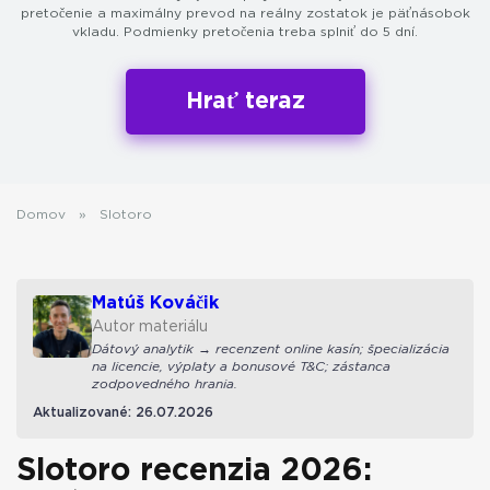
pretočenie a maximálny prevod na reálny zostatok je päťnásobok
vkladu. Podmienky pretočenia treba splniť do 5 dní.
Hrať teraz
Domov
»
Slotoro
Matúš Kováčik
Autor materiálu
Dátový analytik → recenzent online kasín; špecializácia
na licencie, výplaty a bonusové T&C; zástanca
zodpovedného hrania.
Aktualizované: 26.07.2026
Slotoro recenzia 2026: