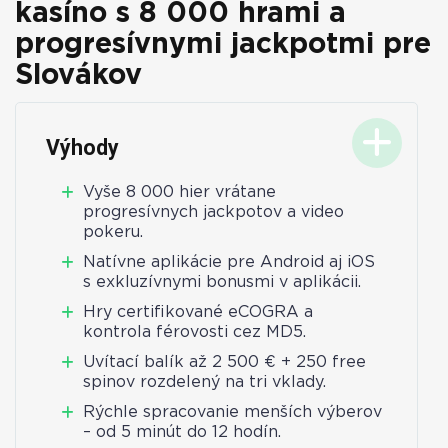
kasíno s 8 000 hrami a
progresívnymi jackpotmi pre
Slovákov
Výhody
Vyše 8 000 hier vrátane
progresívnych jackpotov a video
pokeru.
Natívne aplikácie pre Android aj iOS
s exkluzívnymi bonusmi v aplikácii.
Hry certifikované eCOGRA a
kontrola férovosti cez MD5.
Uvítací balík až 2 500 € + 250 free
spinov rozdelený na tri vklady.
Rýchle spracovanie menších výberov
– od 5 minút do 12 hodín.