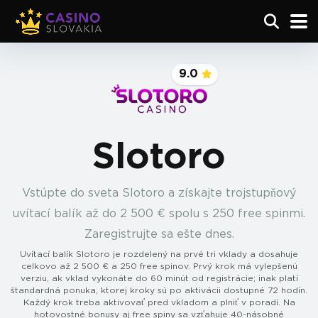
9.0
Slotoro
Vstúpte do sveta Slotoro a získajte trojstupňový
uvítací balík až do 2 500 € spolu s 250 free spinmi.
Zaregistrujte sa ešte dnes.
Uvítací balík Slotoro je rozdelený na prvé tri vklady a dosahuje
celkovo až 2 500 € a 250 free spinov. Prvý krok má vylepšenú
verziu, ak vklad vykonáte do 60 minút od registrácie; inak platí
štandardná ponuka, ktorej kroky sú po aktivácii dostupné 72 hodín.
Každý krok treba aktivovať pred vkladom a plniť v poradí. Na
hotovostné bonusy aj free spiny sa vzťahuje 40-násobné