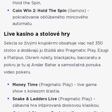
Hold the Spin.
Coin Win 2: Hold The Spin
(Gamzix) –
pokračovanie obľúbeného mincového
automatu.
Live kasíno a stolové hry
Sekcia so živými krupiérmi obsahuje viac než 350
stolov a dodávajú ju štúdiá ako Pragmatic Play, Ezugi
a Platipus. Okrem rulety, blackjacku, baccaratu a
pokru je tu aj Andar Bahar a samostatná ponuka
video pokeru.
Money Time
(Pragmatic Play) – live game
show s kolesom šťastia.
Snake & Ladders Live
(Pragmatic Play) –
zábavná hra inšpirovaná doskovou klasikou.