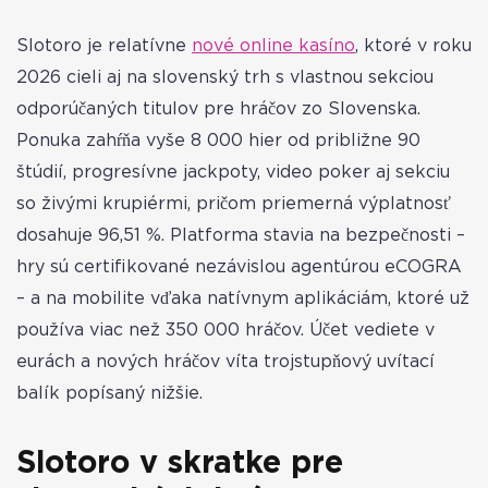
Slotoro je relatívne
nové online kasíno
, ktoré v roku
2026 cieli aj na slovenský trh s vlastnou sekciou
odporúčaných titulov pre hráčov zo Slovenska.
Ponuka zahŕňa vyše 8 000 hier od približne 90
štúdií, progresívne jackpoty, video poker aj sekciu
so živými krupiérmi, pričom priemerná výplatnosť
dosahuje 96,51 %. Platforma stavia na bezpečnosti –
hry sú certifikované nezávislou agentúrou eCOGRA
– a na mobilite vďaka natívnym aplikáciám, ktoré už
používa viac než 350 000 hráčov. Účet vediete v
eurách a nových hráčov víta trojstupňový uvítací
balík popísaný nižšie.
Slotoro v skratke pre