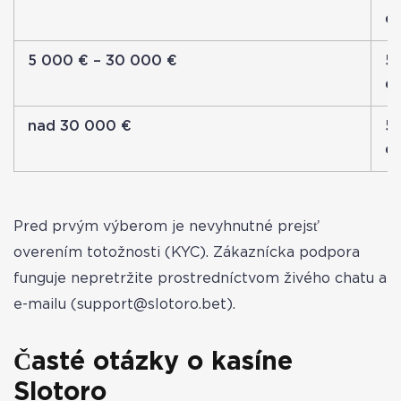
dn
5 000 € – 30 000 €
5 
dn
nad 30 000 €
5 
dn
Pred prvým výberom je nevyhnutné prejsť
overením totožnosti (KYC). Zákaznícka podpora
funguje nepretržite prostredníctvom živého chatu a
e-mailu (
support@slotoro.bet
).
Časté otázky o kasíne
Slotoro