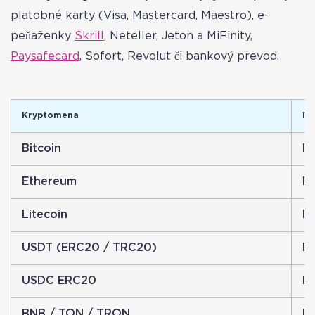
platobné karty (Visa, Mastercard, Maestro), e-
peňaženky
Skrill
, Neteller, Jeton a MiFinity,
Paysafecard
, Sofort, Revolut či bankový prevod.
Kryptomena
Mi
Bitcoin
E
Ethereum
E
Litecoin
E
USDT (ERC20 / TRC20)
E
USDC ERC20
E
BNB / TON / TRON
E