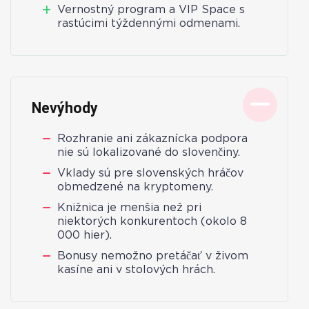
Vernostný program a VIP Space s
rastúcimi týždennými odmenami.
Nevýhody
Rozhranie ani zákaznícka podpora
nie sú lokalizované do slovenčiny.
Vklady sú pre slovenských hráčov
obmedzené na kryptomeny.
Knižnica je menšia než pri
niektorých konkurentoch (okolo 8
000 hier).
Bonusy nemožno pretáčať v živom
kasíne ani v stolových hrách.