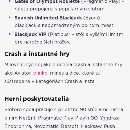
Gates of Olympus Roulette
(Pragmatic Play) –
ruleta prepojená s populárnym slotom.
Spanish Unlimited Blackjack
(Ezugi) –
blackjack s neobmedzeným počtom miest.
Blackjack VIP
(Platipus) – stôl s vyššími limitmi
pre náročnejších hráčov.
Crash a instantné hry
Milovníci rýchlej akcie ocenia crash a instantné hry
ako Aviator,
plinko
, mines a dice, ktoré sú
sústredené v kategóriách Crash a Insta.
Herní poskytovatelia
Slotoro spolupracuje s približne 90 štúdiami. Patria
k nim NetEnt, Pragmatic Play, Play’n GO, Yggdrasil,
Endorphina, Novomatic, Betsoft, Hacksaw, Push