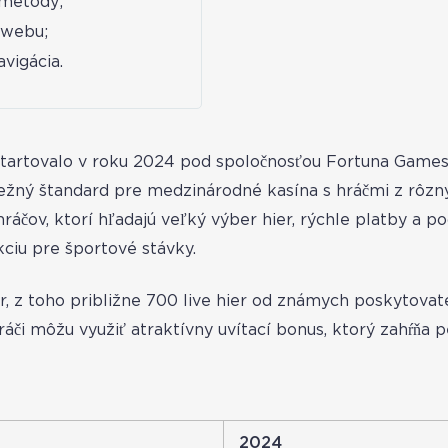
 metódy;
 webu;
vigácia.
štartovalo v roku 2024 pod spoločnosťou Fortuna Games 
žný štandard pre medzinárodné kasína s hráčmi z rôznyc
 hráčov, ktorí hľadajú veľký výber hier, rýchle platby a
ekciu pre športové stávky.
, z toho približne 700 live hier od známych poskytovate
hráči môžu využiť atraktívny uvítací bonus, ktorý zahŕňa 
2024