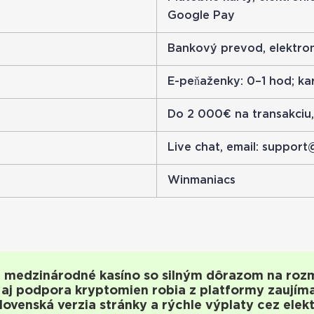
Google Pay
Bankový prevod, elektro
E-peňaženky: 0–1 hod; kar
Do 2 000€ na transakciu
Live chat, email:
support@
Winmaniacs
 medzinárodné kasíno so silným dôrazom na rozm
ky aj podpora kryptomien robia z platformy zaujím
slovenská verzia stránky a rýchle výplaty cez elek