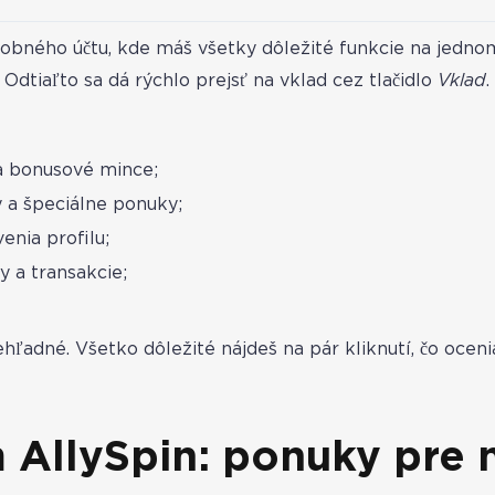
obného účtu, kde máš všetky dôležité funkcie na jednom 
Odtiaľto sa dá rýchlo prejsť na vklad cez tlačidlo
Vklad
a bonusové mince;
y a špeciálne ponuky;
enia profilu;
y a transakcie;
adné. Všetko dôležité nájdeš na pár kliknutí, čo ocenia n
AllySpin: ponuky pre n