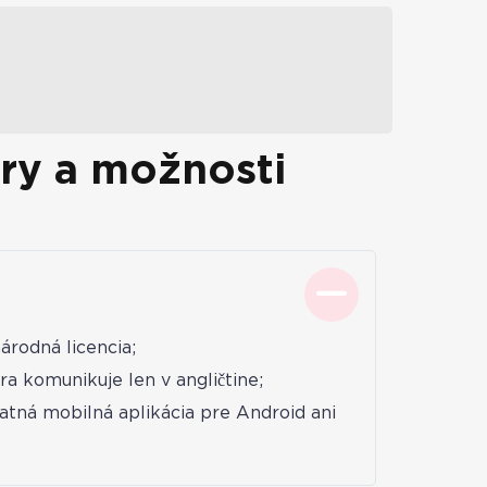
.
hry a možnosti
árodná licencia;
a komunikuje len v angličtine;
atná mobilná aplikácia pre Android ani