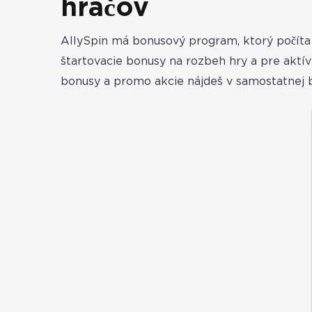
hráčov
AllySpin má bonusový program, ktorý počíta s
štartovacie bonusy na rozbeh hry a pre aktí
bonusy a promo akcie nájdeš v samostatnej bo