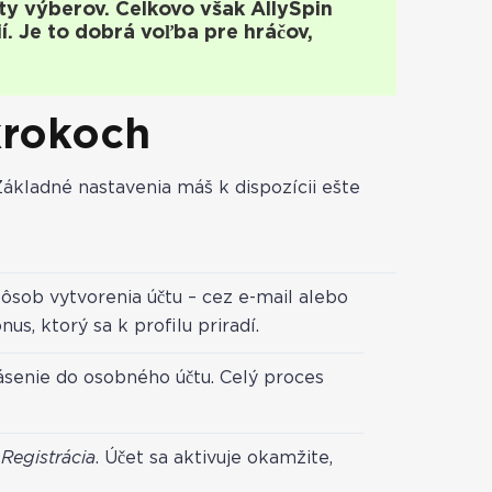
ty výberov. Celkovo však AllySpin
. Je to dobrá voľba pre hráčov,
krokoch
ákladné nastavenia máš k dispozícii ešte
pôsob vytvorenia účtu – cez e-mail alebo
s, ktorý sa k profilu priradí.
hlásenie do osobného účtu. Celý proces
o
Registrácia
. Účet sa aktivuje okamžite,