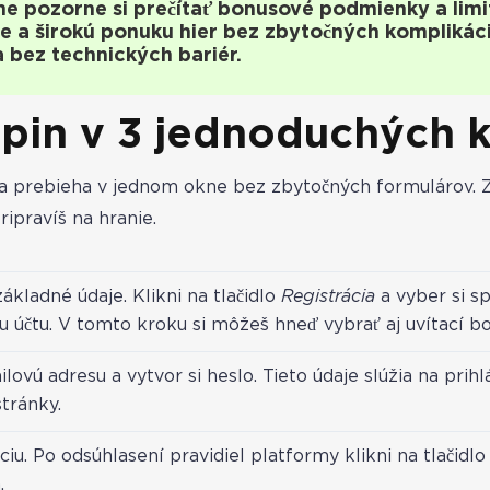
e pozorne si prečítať bonusové podmienky a limi
e a širokú ponuku hier bez zbytočných komplikácií
 bez technických bariér.
ySpin v 3 jednoduchých 
t a prebieha v jednom okne bez zbytočných formulárov. Z
ripravíš na hranie.
ákladné údaje. Klikni na tlačidlo
Registrácia
a vyber si s
 účtu. V tomto kroku si môžeš hneď vybrať aj uvítací bonu
ilovú adresu a vytvor si heslo. Tieto údaje slúžia na pri
tránky.
iu. Po odsúhlasení pravidiel platformy klikni na tlačidl
.