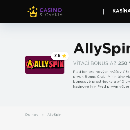
KASÍN
AllySpi
7.6
VÍTACÍ BONUS AŽ
250 
Platí len pre nových hráčov (18
prvok Bonus Crab. Minimálny vk
bonusové prostriedky a x40 pre
kasínové hry. Pred prvým výbe
Domov
»
AllySpin