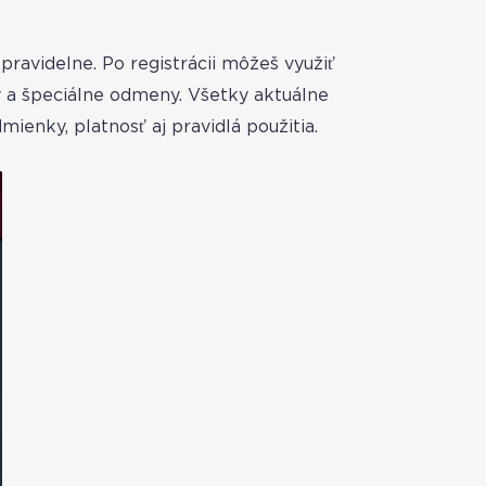
pravidelne. Po registrácii môžeš využiť
y a špeciálne odmeny. Všetky aktuálne
ienky, platnosť aj pravidlá použitia.