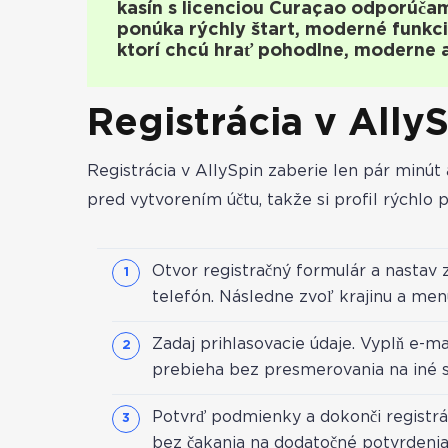
kasín s licenciou Curaçao odporúčam
ponúka rýchly štart, moderné funkci
ktorí chcú hrať pohodlne, moderne a
Registrácia v All
Registrácia v AllySpin zaberie len pár minú
pred vytvorením účtu, takže si profil rýchlo p
Otvor registračný formulár a nastav z
telefón. Následne zvoľ krajinu a menu
Zadaj prihlasovacie údaje. Vyplň e-ma
prebieha bez presmerovania na iné s
Potvrď podmienky a dokonči registrác
bez čakania na dodatočné potvrdenia