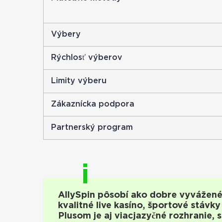
Výbery
Rýchlosť výberov
Limity výberu
Zákaznícka podpora
Partnerský program
AllySpin pôsobí ako dobre vyvážené
kvalitné live kasíno, športové stáv
Plusom je aj viacjazyčné rozhranie, 