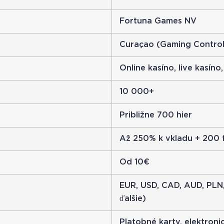
Fortuna Games NV
Curaçao (Gaming Control
Online kasíno, live kasín
10 000+
Približne 700 hier
Až 250% k vkladu + 200 
Od 10€
EUR, USD, CAD, AUD, PLN
ďalšie)
Platobné karty, elektron