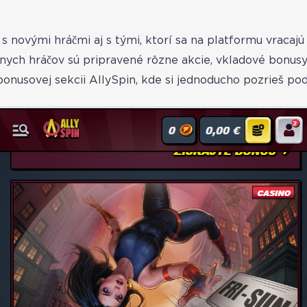
 novými hráčmi aj s tými, ktorí sa na platformu vracajú 
vnych hráčov sú pripravené rôzne akcie, vkladové bonus
nusovej sekcii AllySpin, kde si jednoducho pozrieš podm