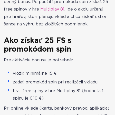
denný bonus. Po použití promokódu spin získaš 25
free spinov v hre
Multiplay 81
. Ide o akciu určenú
pre hráčov, ktorí plánujú vklad a chcú získať extra
šance na výhru bez zložitých podmienok.
Ako získať 25 FS s
promokódom spin
Pre aktiváciu bonusu je potrebné:
vložiť minimálne 15 €
zadať promokód spin pri realizácii vkladu
hrať free spiny v hre Multiplay 81 (hodnota 1
spinu je 0,10 €)
Pri online vklade (karta, bankový prevod, aplikácia)