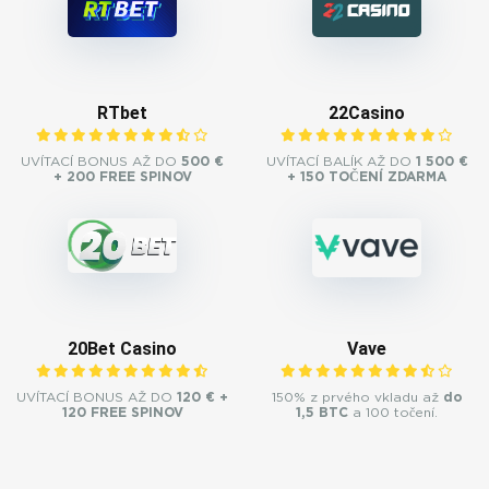
RTbet
22Casino
UVÍTACÍ BONUS AŽ DO
500 €
UVÍTACÍ BALÍK AŽ DO
1 500 €
+ 200 FREE SPINOV
+ 150 TOČENÍ ZDARMA
20Bet Casino
Vave
UVÍTACÍ BONUS AŽ DO
120 € +
150% z prvého vkladu až
do
120 FREE SPINOV
1,5 BTC
a 100 točení.