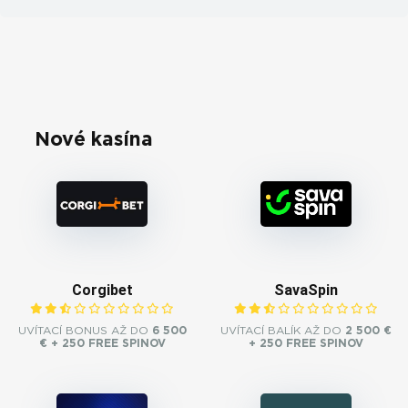
Nové kasína
Corgibet
SavaSpin
UVÍTACÍ BONUS AŽ DO
6 500
UVÍTACÍ BALÍK AŽ DO
2 500 €
€ + 250 FREE SPINOV
+ 250 FREE SPINOV