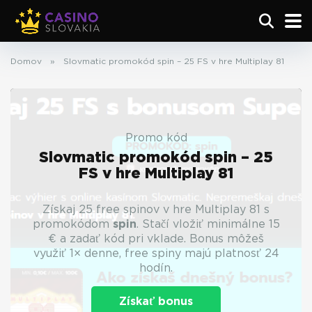
Domov
»
Slovmatic promokód spin – 25 FS v hre Multiplay 81
Promo kód
Slovmatic promokód spin – 25
FS v hre Multiplay 81
Získaj 25 free spinov v hre Multiplay 81 s
promokódom
spin
. Stačí vložiť minimálne 15
€ a zadať kód pri vklade. Bonus môžeš
využiť 1× denne, free spiny majú platnosť 24
hodín.
Získať bonus