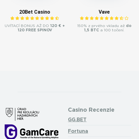
20Bet Casino
Vave
UVÍTACÍ BONUS AŽ DO
120 € +
150% z prvého vkladu až
do
120 FREE SPINOV
1,5 BTC
a 100 točení.
Casino Recenzie
GG.BET
Fortuna