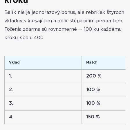
kroku
Balík nie je jednorazový bonus, ale rebríček štyroch
vkladov s klesajúcim a opäť stúpajúcim percentom.
Točenia zdarma sú rovnomerné — 100 ku každému
kroku, spolu 400.
Vklad
Match
1.
200 %
2.
100 %
3.
100 %
4.
150 %