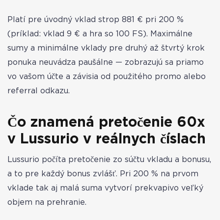
Platí pre úvodný vklad strop 881 € pri 200 %
(príklad: vklad 9 € a hra so 100 FS). Maximálne
sumy a minimálne vklady pre druhý až štvrtý krok
ponuka neuvádza paušálne — zobrazujú sa priamo
vo vašom účte a závisia od použitého promo alebo
referral odkazu.
Čo znamená pretočenie 60x
v Lussurio v reálnych číslach
Lussurio počíta pretočenie zo súčtu vkladu a bonusu,
a to pre každý bonus zvlášť. Pri 200 % na prvom
vklade tak aj malá suma vytvorí prekvapivo veľký
objem na prehranie.