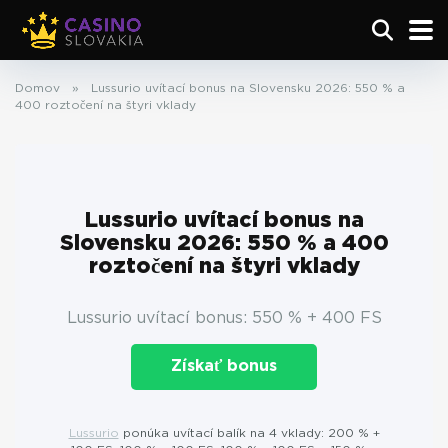
Domov
»
Lussurio uvítací bonus na Slovensku 2026: 550 % a
400 roztočení na štyri vklady
Lussurio uvítací bonus na
Slovensku 2026: 550 % a 400
roztočení na štyri vklady
Lussurio uvítací bonus: 550 % + 400 FS
Získať bonus
Lussurio
ponúka uvítací balík na 4 vklady: 200 % +