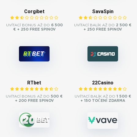
Corgibet
SavaSpin
UVÍTACÍ BONUS AŽ DO
6 500
UVÍTACÍ BALÍK AŽ DO
2 500 €
€ + 250 FREE SPINOV
+ 250 FREE SPINOV
RTbet
22Casino
UVÍTACÍ BONUS AŽ DO
500 €
UVÍTACÍ BALÍK AŽ DO
1 500 €
+ 200 FREE SPINOV
+ 150 TOČENÍ ZDARMA