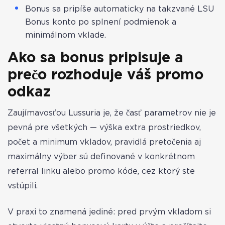
Bonus sa pripíše automaticky na takzvané LSU
Bonus konto po splnení podmienok a
minimálnom vklade.
Ako sa bonus pripisuje a
prečo rozhoduje váš promo
odkaz
Zaujímavosťou Lussuria je, že časť parametrov nie je
pevná pre všetkých — výška extra prostriedkov,
počet a minimum vkladov, pravidlá pretočenia aj
maximálny výber sú definované v konkrétnom
referral linku alebo promo kóde, cez ktorý ste
vstúpili.
V praxi to znamená jediné: pred prvým vkladom si