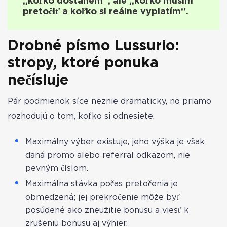
„koľko dostanem“, ale „koľko musím
pretočiť a koľko si reálne vyplatím“.
Drobné písmo Lussurio:
stropy, ktoré ponuka
nečísluje
Pár podmienok síce neznie dramaticky, no priamo
rozhodujú o tom, koľko si odnesiete.
Maximálny výber existuje, jeho výška je však
daná promo alebo referral odkazom, nie
pevným číslom.
Maximálna stávka počas pretočenia je
obmedzená; jej prekročenie môže byť
posúdené ako zneužitie bonusu a viesť k
zrušeniu bonusu aj výhier.